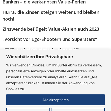
Banken – die verkannten Value-Perlen
Hurra, die Zinsen steigen weiter und bleiben
hoch!
Zinswende beflügelt Value-Aktien auch 2023
„Vorsicht vor Ego-Shootern und Superstars“
„2023 wird nicht einfach, aber gut!“
Wir schätzen Ihre Privatsphäre
Big Oil wird grün(er)
Wir verwenden Cookies, um Ihr Surferlebnis zu verbessern,
Familienunternehmen: Das „G“-Problem bei ESG-
personalisierte Anzeigen oder Inhalte einzusetzen und
Scores
unseren Datenverkehr zu analysieren. Wenn Sie auf „Alle
akzeptieren" klicken, stimmen Sie der Anwendung von
„Viele Banken kommen besser als befürchtet
Cookies zu.
durch die Krise!“
Alle akzeptieren