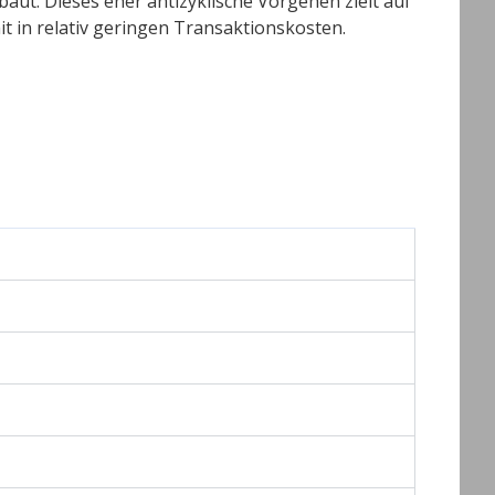
aut. Dieses eher antizyklische Vorgehen zielt auf
it in relativ geringen Transaktionskosten.