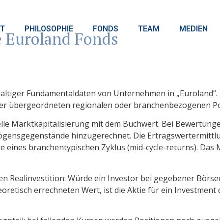
T
PHILOSOPHIE
FONDS
TEAM
MEDIEN
e Euroland Fonds
haltiger Fundamentaldaten von Unternehmen in „Euroland“. 
er übergeordneten regionalen oder branchenbezogenen Por
elle Marktkapitalisierung mit dem Buchwert. Bei Bewertun
mögensgegenstände hinzugerechnet. Die Ertragswertermittlun
te eines branchentypischen Zyklus (mid-cycle-returns). Da
chen Realinvestition: Würde ein Investor bei gegebener B
etisch errechneten Wert, ist die Aktie für ein Investment qu